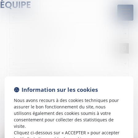
ÉQUIPE
Tous les barreaux
Tous les départements
Toutes les villes
Toutes les solutions
Toutes les professions
Information sur les cookies
Nous avons recours à des cookies techniques pour
assurer le bon fonctionnement du site, nous
utilisons également des cookies soumis à votre
consentement pour collecter des statistiques de
Tous les domaines de compétence
visite.
Cliquez ci-dessous sur « ACCEPTER » pour accepter