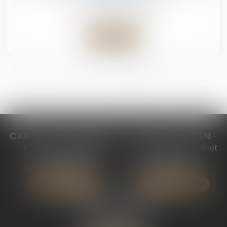
Droit du travail - Employeurs
Lire la suite
<<
<
1
2
3
4
5
6
7
>
>>
CABINET DE MARMANDE
CABINET D’AGEN
103 avenue JEAN JAURÈS
50 Bd du Président Carnot
47200 MARMANDE
47000 AGEN
Tél :
05 53 64 90 10
Tél :
05 53 69 18 94
Nous localiser
Nous localiser
CABINET DE BORDEAUX
43 rue Mouneyra
33000 BORDEAUX