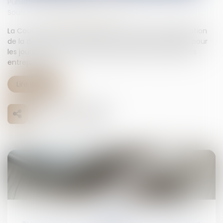
Publié le :
31/03/2025
Source :
www.lemag-juridique.com
La Cour de cassation rappelle les conditions d'application
de la déduction forfaitaire de cotisations patronales pour
les jours travaillés au-delà de 218 jours dans les petites
entreprises...
Lire la suite
02
juin