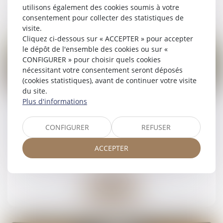
Lire la suite
utilisons également des cookies soumis à votre
consentement pour collecter des statistiques de
visite.
Cliquez ci-dessous sur « ACCEPTER » pour accepter
le dépôt de l'ensemble des cookies ou sur «
CONFIGURER » pour choisir quels cookies
nécessitant votre consentement seront déposés
(cookies statistiques), avant de continuer votre visite
09
du site.
mai
Plus d'informations
Représentant syndical en entreprise : la QPC
sur les TPE jugée non sérieuse par la Cour de
CONFIGURER
REFUSER
cassation
ACCEPTER
Droit du travail - Employeurs
/
Droit de la protection
sociale
Lire la suite