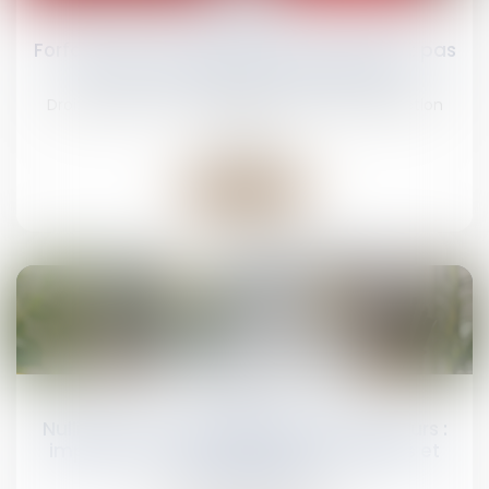
mars
Forfait jours et déduction de cotisations : pas
besoin d’accord collectif après 2012
Droit du travail - Employeurs
/
Droit de la protection
sociale
Lire la suite
27
mars
Nullité d'une convention de forfait en jours :
impact sur les heures supplémentaires et
indemnités