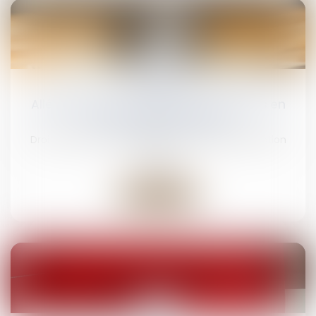
22
avr.
Allégements de cotisations patronales en
2025 : précisions utiles !
Droit du travail - Employeurs
/
Droit de la protection
sociale
Lire la suite
31