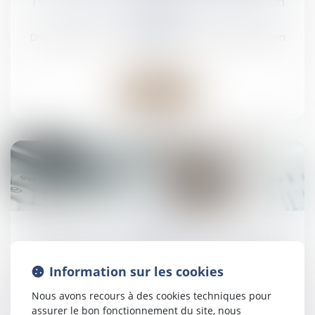
TVA sociale, financement de la protection
sociale
Droit du travail - Employeurs
/
Droit de la protection
sociale
Lire la suite
12
mai
Contribution patronale assurance chômage
Droit du travail - Employeurs
/
Droit de la protection
Information sur les cookies
sociale
Nous avons recours à des cookies techniques pour
assurer le bon fonctionnement du site, nous