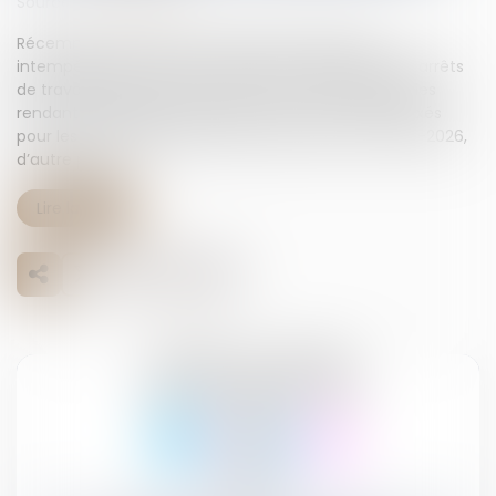
Source :
www.weblex.fr
Récemment, les taux de cotisations chômage-
intempéries, servant à financer l’indemnisation des arrêts
de travail dans le secteur du BTP en cas d’intempéries
rendant impossible la poursuite du travail, ont été fixés
pour les campagnes 2024-2025, d’une part, et 2025-2026,
d’autre part...
Lire la suite
01
sept.