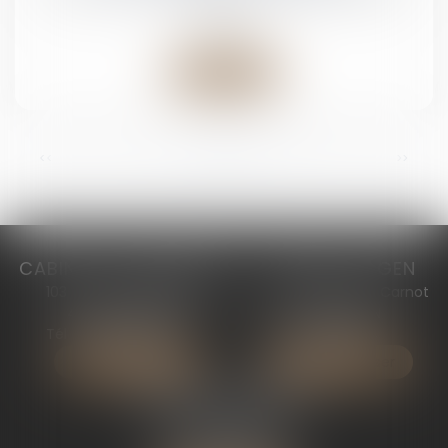
sociale
Lire la suite
<<
<
1
2
3
4
5
6
7
>
>>
CABINET DE MARMANDE
CABINET D’AGEN
103 avenue JEAN JAURÈS
50 Bd du Président Carnot
47200 MARMANDE
47000 AGEN
Tél :
05 53 64 90 10
Tél :
05 53 69 18 94
Nous localiser
Nous localiser
CABINET DE BORDEAUX
43 rue Mouneyra
33000 BORDEAUX