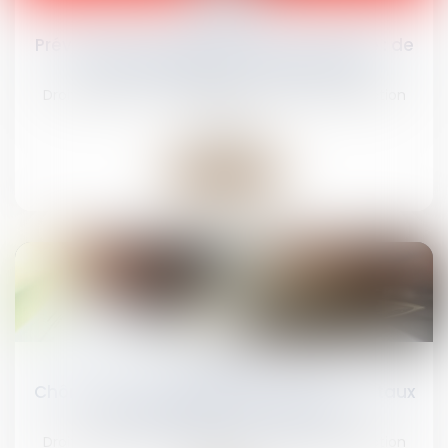
juin
Prévention du risque chaleur et canicule : de
nouvelles règles au 1er juillet 2025
Droit du travail - Employeurs
/
Droit de la protection
sociale
Lire la suite
23
juin
Chômage-intempéries dans le BTP : les taux
de cotisations sont dévoilés
Droit du travail - Employeurs
/
Droit de la protection