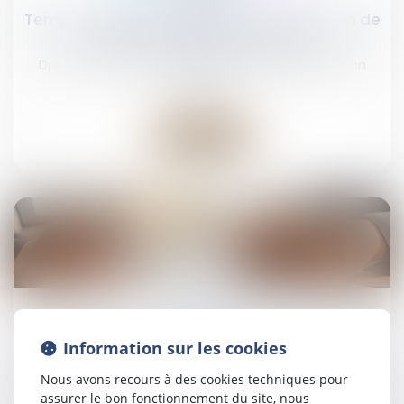
Temps partiel thérapeutique : l’attestation de
salaire est toujours requise !
Droit du travail - Employeurs
/
Droit de la protection
sociale
Lire la suite
21
juil.
Cotisation AGS : pas de changement en juillet
Information sur les cookies
Droit du travail - Employeurs
/
Droit de la protection
sociale
Nous avons recours à des cookies techniques pour
assurer le bon fonctionnement du site, nous