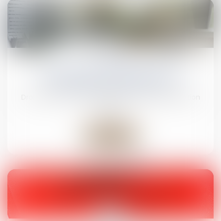
07
juil.
Apprentissage : la participation des
employeurs est fixée à 750 €
Droit du travail - Employeurs
/
Droit de la protection
sociale
Lire la suite
30