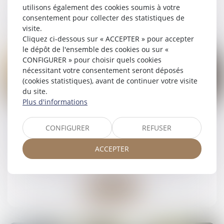
utilisons également des cookies soumis à votre
Lire la suite
consentement pour collecter des statistiques de
visite.
Cliquez ci-dessous sur « ACCEPTER » pour accepter
le dépôt de l'ensemble des cookies ou sur «
CONFIGURER » pour choisir quels cookies
nécessitant votre consentement seront déposés
(cookies statistiques), avant de continuer votre visite
du site.
15
Plus d'informations
juil.
Rémunération des apprentis : exonération de
CONFIGURER
REFUSER
cotisations et contributions salariales
ACCEPTER
Droit du travail - Employeurs
/
Droit de la protection
sociale
Lire la suite